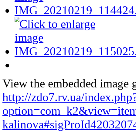
View the embedded image ga
http://zdo7.rv.ua/index.php
option=com_k2&view=item
kalinova#sigProId4203207