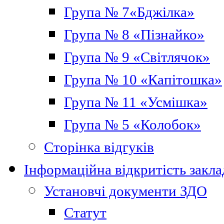
Група № 7«Бджілка»
Група № 8 «Пізнайко»
Група № 9 «Світлячок»
Група № 10 «Капітошка»
Група № 11 «Усмішка»
Група № 5 «Колобок»
Сторінка відгуків
Інформаційна відкритість закла
Установчі документи ЗДО
Статут