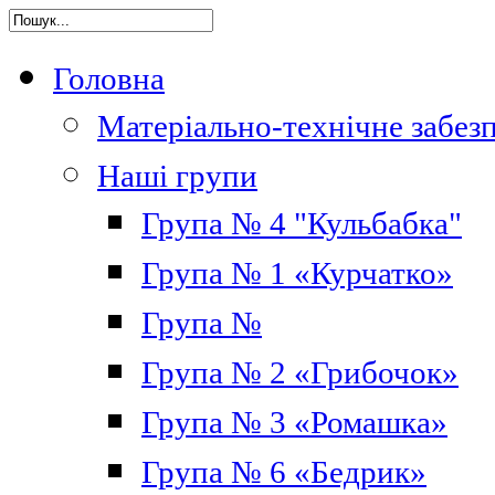
Головна
Матеріально-технічне забез
Наші групи
Група № 4 "Кульбабка"
Група № 1 «Курчатко»
Група №
Група № 2 «Грибочок»
Група № 3 «Ромашка»
Група № 6 «Бедрик»