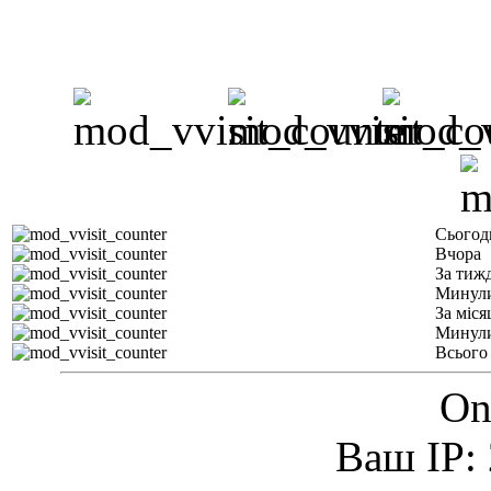
Сьогод
Вчора
За тиж
Минули
За міся
Минули
Всього
On
Ваш IP: 