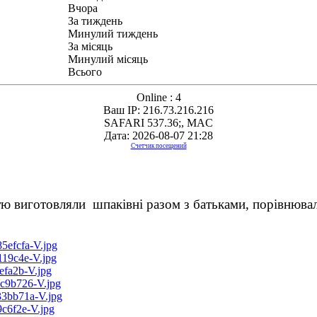
Вчора
За тиждень
Минулий тиждень
За місяць
Минулий місяць
Всього
Online : 4
Ваш IP: 216.73.216.216
SAFARI 537.36;, MAC
Дата: 2026-08-07 21:28
Счетчик посещений
тю виготовляли шпаківні разом з батьками, порівнювал