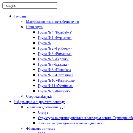
Головна
Матеріально-технічне забезпечення
Наші групи
Група № 4 "Кульбабка"
Група № 1 «Курчатко»
Група №
Група № 2 «Грибочок»
Група № 3 «Ромашка»
Група № 6 «Бедрик»
Група № 7«Бджілка»
Група № 8 «Пізнайко»
Група № 9 «Світлячок»
Група № 10 «Капітошка»
Група № 11 «Усмішка»
Група № 5 «Колобок»
Сторінка відгуків
Інформаційна відкритість закладу
Установчі документи ЗДО
Статут
Структура та органи управління закладом освіти. Територія об
Ліцензія на провадження освітньої діяльності
Фінансова звітність