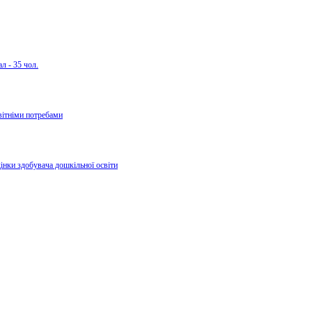
л - 35 чол.
вітніми потребами
дінки здобувача дошкільної освіти