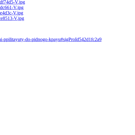
i-ppilitayuty-do-pidnogo-kpayu#sigProId542d1fc2a9