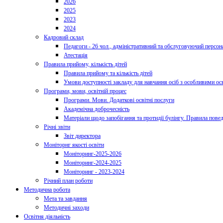
2026
2025
2023
2024
Кадровий склад
Педагоги - 26 чол., адміністративний та обслуговуючий персона
Атестація
Правила прийому, кількість дітей
Правила прийому та кількість дітей
Умови доступності закладу для навчання осіб з особливими ос
Програми, мови, освітній процес
Програми. Мови. Додаткові освітні послуги
Академічна доброчесність
Матеріали щодо запобігання та протидії булінгу. Правила пове
Річні звіти
Звіт директора
Моніторнг якості освіти
Моніторинг-2025-2026
Моніторинг-2024-2025
Моніторинг - 2023-2024
Річний план роботи
Методична робота
Мета та завдання
Методичні заходи
Освітня діяльність