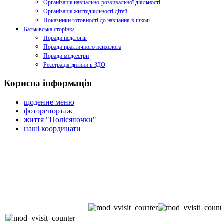
Організація навчально-розвивальної діяльності
Організація життєдіяльності дітей
Показники готовності до навчання в школі
Батьківська сторінка
Поради педагогів
Поради практичного психолога
Поради медсестри
Реєстрація дитини в ЗДО
Корисна інформація
щоденне меню
фоторепортаж
життя "Полісяночки"
наші координати