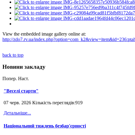
View the embedded image gallery online at:
http://zdo7.rv.ua/index.php?option=com_k2&view=item&id=236:ptah
back to top
Новини закладу
Попер.
Наст.
"Веселі старти"
07 черв. 2026 Кількість переглядів:919
Детальніше...
Національний тиждень безбар'єрності