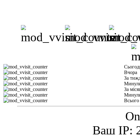
Сьогод
Вчора
За тиж
Минули
За міся
Минули
Всього
On
Ваш IP: 