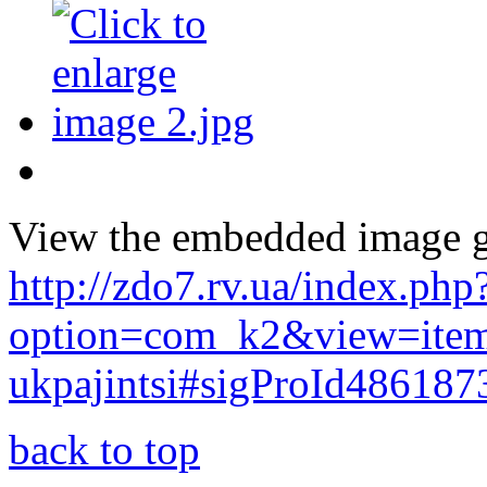
View the embedded image ga
http://zdo7.rv.ua/index.php
option=com_k2&view=item
ukpajintsi#sigProId486187
back to top