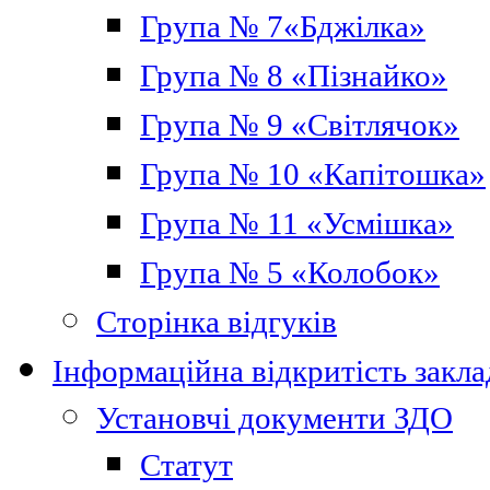
Група № 7«Бджілка»
Група № 8 «Пізнайко»
Група № 9 «Світлячок»
Група № 10 «Капітошка»
Група № 11 «Усмішка»
Група № 5 «Колобок»
Сторінка відгуків
Інформаційна відкритість закла
Установчі документи ЗДО
Статут