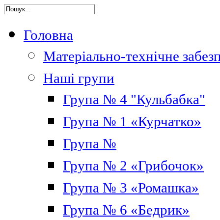
Головна
Матеріально-технічне забез
Наші групи
Група № 4 "Кульбабка"
Група № 1 «Курчатко»
Група №
Група № 2 «Грибочок»
Група № 3 «Ромашка»
Група № 6 «Бедрик»