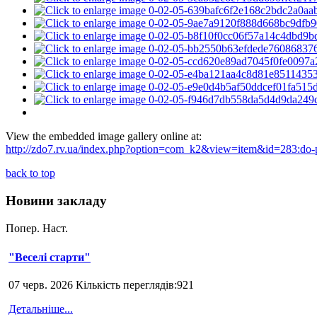
View the embedded image gallery online at:
http://zdo7.rv.ua/index.php?option=com_k2&view=item&id=283:do-
back to top
Новини закладу
Попер.
Наст.
"Веселі старти"
07 черв. 2026 Кількість переглядів:921
Детальніше...