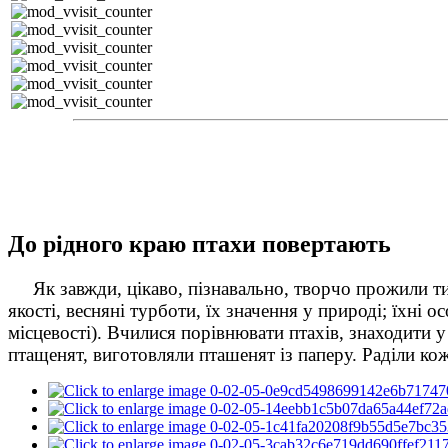
До рідного краю птахи повертають
Як завжди, цікаво, пізнавально, творчо прожили тижд
якості, весняні турботи, їх значення у природі; їхні
місцевості). Вчилися порівнювати птахів, знаходити у
птащенят, виготовляли пташенят із паперу. Раділи кожн