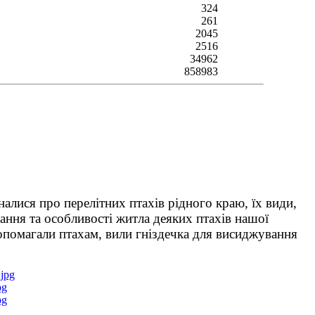
324
261
2045
2516
34962
858983
лися про перелітних птахів рідного краю, їх види,
кання та особливості житла деяких птахів нашої
 допомагали птахам, вили гніздечка для висиджування