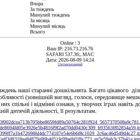
Вчора
За тиждень
Минулий тиждень
За місяць
Минулий місяць
Всього
Online : 3
Ваш IP: 216.73.216.76
SAFARI 537.36;, MAC
Дата: 2026-08-09 14:24
Счетчик посещений
ень наші старанні дошкільнята. Багато цікавого дізна
 особливості (зовнішній вигляд, голоси, середовище меш
 них спільні і відмінні ознаки, у творчих іграх навіть
ій дитячій діяльності, її результатам.