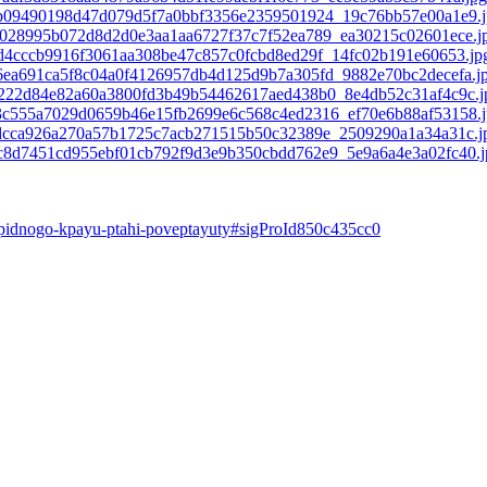
pidnogo-kpayu-ptahi-poveptayuty#sigProId850c435cc0