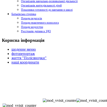
Організація навчально-розвивальної діяльності
Організація життєдіяльності дітей
Показники готовності до навчання в школі
Батьківська сторінка
Поради педагогів
Поради практичного психолога
Поради медсестри
Реєстрація дитини в ЗДО
Корисна інформація
щоденне меню
фоторепортаж
життя "Полісяночки"
наші координати