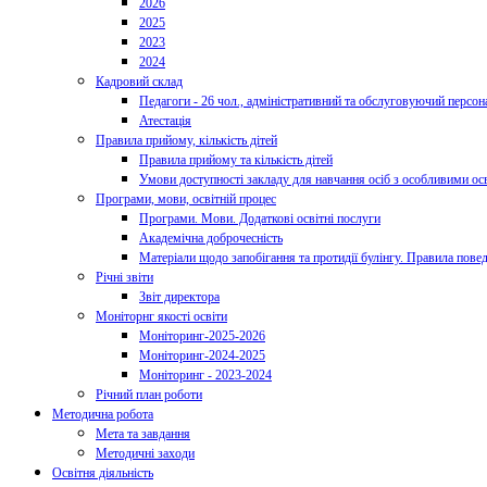
2026
2025
2023
2024
Кадровий склад
Педагоги - 26 чол., адміністративний та обслуговуючий персона
Атестація
Правила прийому, кількість дітей
Правила прийому та кількість дітей
Умови доступності закладу для навчання осіб з особливими ос
Програми, мови, освітній процес
Програми. Мови. Додаткові освітні послуги
Академічна доброчесність
Матеріали щодо запобігання та протидії булінгу. Правила пове
Річні звіти
Звіт директора
Моніторнг якості освіти
Моніторинг-2025-2026
Моніторинг-2024-2025
Моніторинг - 2023-2024
Річний план роботи
Методична робота
Мета та завдання
Методичні заходи
Освітня діяльність