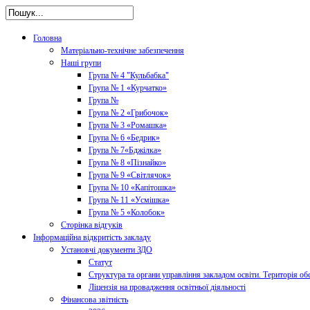
Головна
Матеріально-технічне забезпечення
Наші групи
Група № 4 "Кульбабка"
Група № 1 «Курчатко»
Група №
Група № 2 «Грибочок»
Група № 3 «Ромашка»
Група № 6 «Бедрик»
Група № 7«Бджілка»
Група № 8 «Пізнайко»
Група № 9 «Світлячок»
Група № 10 «Капітошка»
Група № 11 «Усмішка»
Група № 5 «Колобок»
Сторінка відгуків
Інформаційна відкритість закладу
Установчі документи ЗДО
Статут
Структура та органи управління закладом освіти. Територія об
Ліцензія на провадження освітньої діяльності
Фінансова звітність