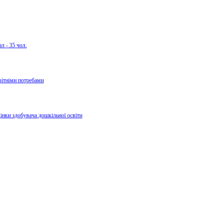
л - 35 чол.
вітніми потребами
дінки здобувача дошкільної освіти