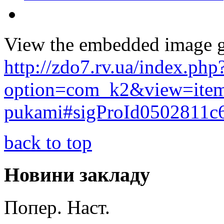
View the embedded image ga
http://zdo7.rv.ua/index.php
option=com_k2&view=item
pukami#sigProId0502811c
back to top
Новини закладу
Попер.
Наст.