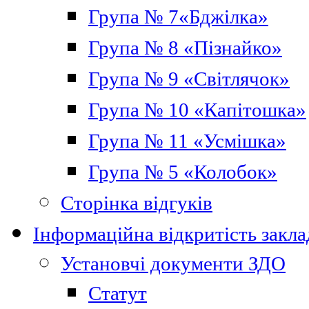
Група № 7«Бджілка»
Група № 8 «Пізнайко»
Група № 9 «Світлячок»
Група № 10 «Капітошка»
Група № 11 «Усмішка»
Група № 5 «Колобок»
Сторінка відгуків
Інформаційна відкритість закла
Установчі документи ЗДО
Статут