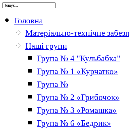
Головна
Матеріально-технічне забез
Наші групи
Група № 4 "Кульбабка"
Група № 1 «Курчатко»
Група №
Група № 2 «Грибочок»
Група № 3 «Ромашка»
Група № 6 «Бедрик»