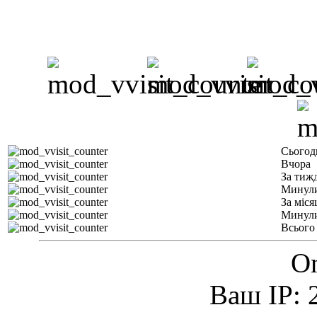
Сьогод
Вчора
За тиж
Минули
За міся
Минули
Всього
On
Ваш IP: 