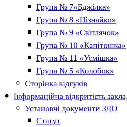
Група № 7«Бджілка»
Група № 8 «Пізнайко»
Група № 9 «Світлячок»
Група № 10 «Капітошка»
Група № 11 «Усмішка»
Група № 5 «Колобок»
Сторінка відгуків
Інформаційна відкритість закла
Установчі документи ЗДО
Статут