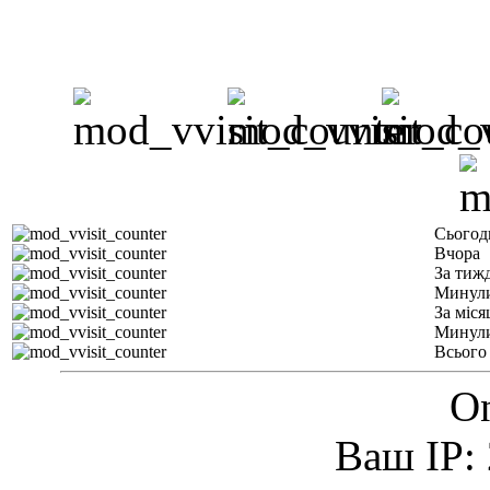
Сьогод
Вчора
За тиж
Минули
За міся
Минули
Всього
On
Ваш IP: 