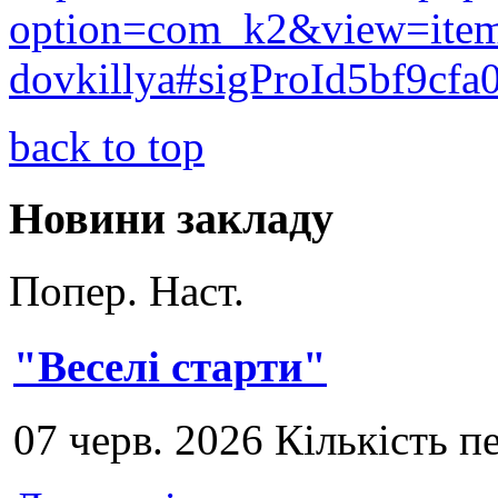
option=com_k2&view=ite
dovkillya#sigProId5bf9cfa
back to top
Новини закладу
Попер.
Наст.
"Веселі старти"
07 черв. 2026 Кількість п