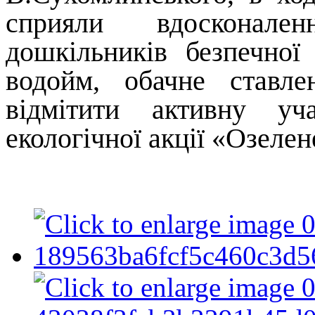
сприяли вдосконале
дошкільників безпечної
водойм, обачне ставл
відмітити активну уч
екологічної акції «Озелен