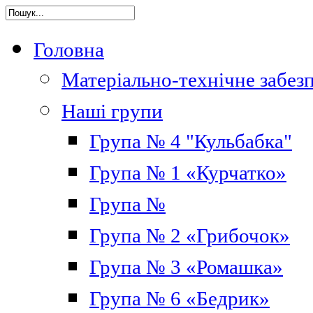
Головна
Матеріально-технічне забез
Наші групи
Група № 4 "Кульбабка"
Група № 1 «Курчатко»
Група №
Група № 2 «Грибочок»
Група № 3 «Ромашка»
Група № 6 «Бедрик»