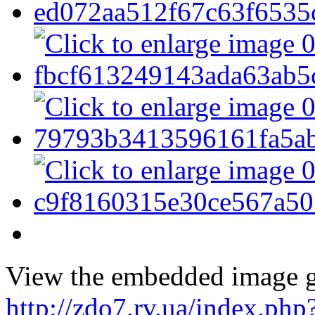
View the embedded image ga
http://zdo7.rv.ua/index.php