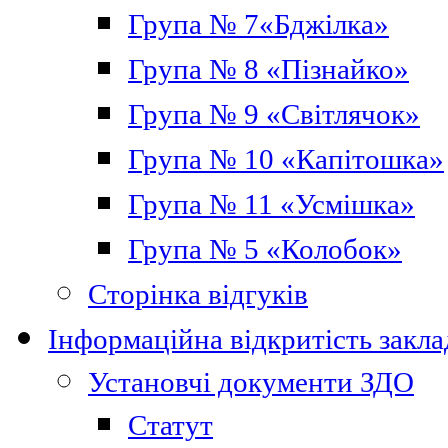
Група № 7«Бджілка»
Група № 8 «Пізнайко»
Група № 9 «Світлячок»
Група № 10 «Капітошка»
Група № 11 «Усмішка»
Група № 5 «Колобок»
Сторінка відгуків
Інформаційна відкритість закла
Установчі документи ЗДО
Статут