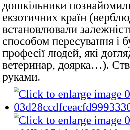
дошкільники познайомили
екзотичних країн (верблюд
встановлювали залежніст
способом пересування і б
професії людей, які догл
ветеринар, доярка…). Ст
руками.