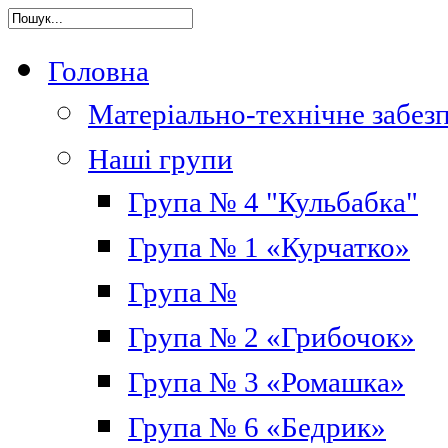
Головна
Матеріально-технічне забез
Наші групи
Група № 4 "Кульбабка"
Група № 1 «Курчатко»
Група №
Група № 2 «Грибочок»
Група № 3 «Ромашка»
Група № 6 «Бедрик»