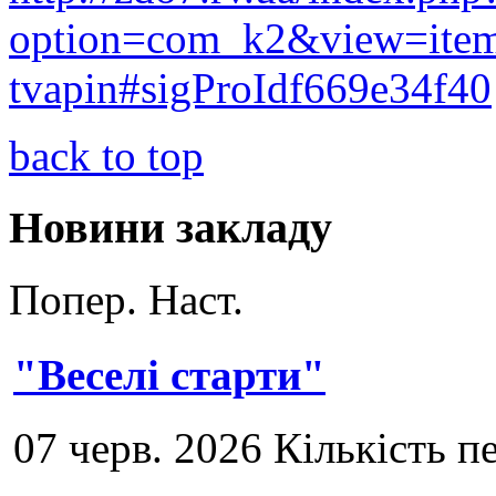
option=com_k2&view=item
tvapin#sigProIdf669e34f40
back to top
Новини закладу
Попер.
Наст.
"Веселі старти"
07 черв. 2026 Кількість п