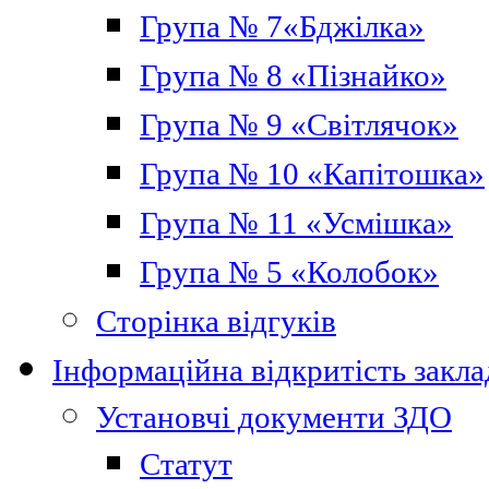
Група № 7«Бджілка»
Група № 8 «Пізнайко»
Група № 9 «Світлячок»
Група № 10 «Капітошка»
Група № 11 «Усмішка»
Група № 5 «Колобок»
Сторінка відгуків
Інформаційна відкритість закла
Установчі документи ЗДО
Статут