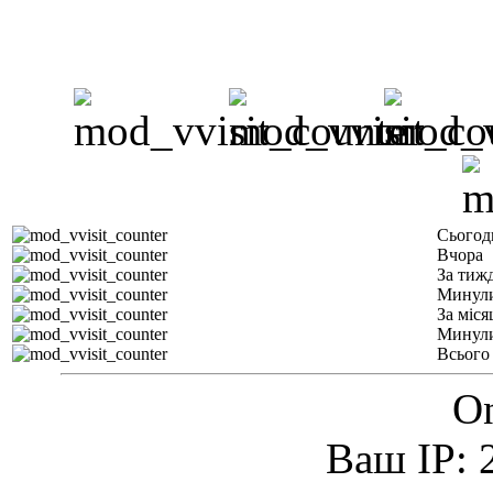
Сьогод
Вчора
За тиж
Минули
За міся
Минули
Всього
On
Ваш IP: 