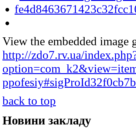
View the embedded image ga
http://zdo7.rv.ua/index.php
option=com_k2&view=item&
ppofesiy#sigProId32f0cb7
back to top
Новини закладу