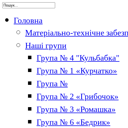
Головна
Матеріально-технічне забез
Наші групи
Група № 4 "Кульбабка"
Група № 1 «Курчатко»
Група №
Група № 2 «Грибочок»
Група № 3 «Ромашка»
Група № 6 «Бедрик»