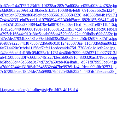
ki-ppava-malenykih-ditey#sigProIdf3c4d16b14