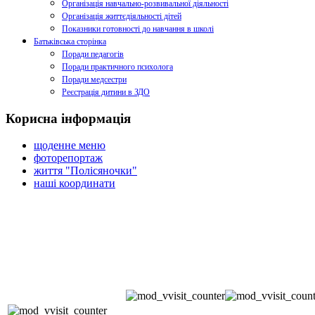
Організація навчально-розвивальної діяльності
Організація життєдіяльності дітей
Показники готовності до навчання в школі
Батьківська сторінка
Поради педагогів
Поради практичного психолога
Поради медсестри
Реєстрація дитини в ЗДО
Корисна інформація
щоденне меню
фоторепортаж
життя "Полісяночки"
наші координати