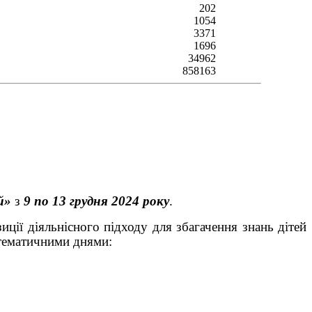
202
1054
3371
1696
34962
858163
й»
з
9 по 13 грудня 2024 року
.
ції діяльнісного підходу для збагачення знань дітей
я за тематичними днями: