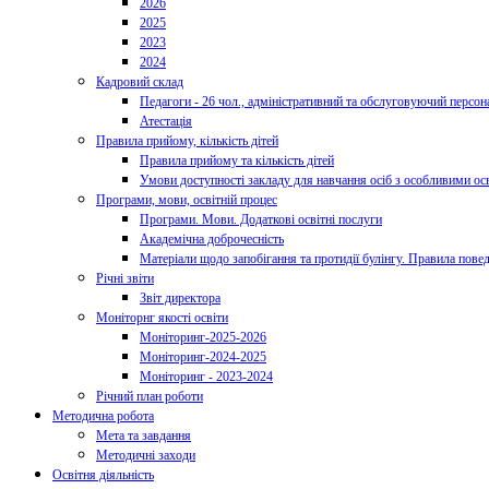
2026
2025
2023
2024
Кадровий склад
Педагоги - 26 чол., адміністративний та обслуговуючий персона
Атестація
Правила прийому, кількість дітей
Правила прийому та кількість дітей
Умови доступності закладу для навчання осіб з особливими ос
Програми, мови, освітній процес
Програми. Мови. Додаткові освітні послуги
Академічна доброчесність
Матеріали щодо запобігання та протидії булінгу. Правила пове
Річні звіти
Звіт директора
Моніторнг якості освіти
Моніторинг-2025-2026
Моніторинг-2024-2025
Моніторинг - 2023-2024
Річний план роботи
Методична робота
Мета та завдання
Методичні заходи
Освітня діяльність