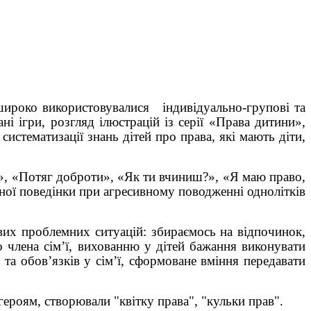
широко використовувалися індивідуально-групові та
ані ігри, розгляд ілюстрацій із серії «Права дитини»,
истематизації знань дітей про права, які мають діти,
а», «Потяг доброти», «Як ти вчиниш?», «Я маю право,
ної поведінки при агресивному поводженні однолітків
вих проблемних ситуацій: збираємось на відпочинок,
о члена сім’ї, вихованню у дітей бажання виконувати
 та обов’язків у сім’ї, сформоване вміння передавати
ероям, створювали "квітку права", "кульки прав".