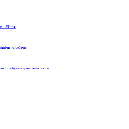
л - 35 чол.
вітніми потребами
дінки здобувача дошкільної освіти