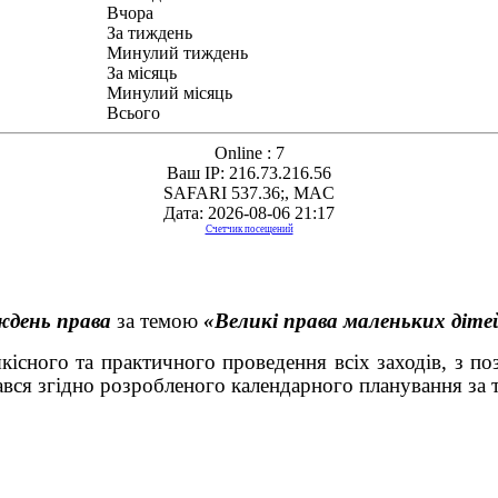
Вчора
За тиждень
Минулий тиждень
За місяць
Минулий місяць
Всього
Online : 7
Ваш IP: 216.73.216.56
SAFARI 537.36;, MAC
Дата: 2026-08-06 21:17
Счетчик посещений
день права
за темою
«Великі права маленьких діте
ного та практичного проведення всіх заходів, з пози
ювався згідно розробленого календарного плануванн