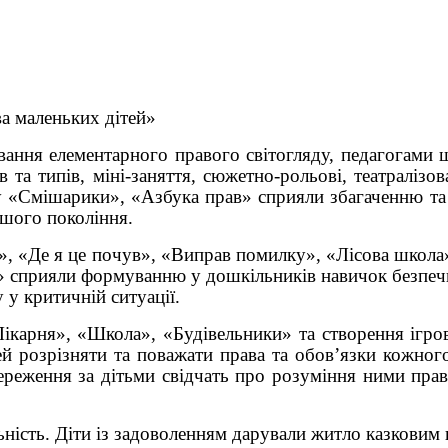
а маленьких дітей»
ання елементарного правого світогляду, педагогами 
та типів, міні-заняття, сюжетно-рольові, театралізов
 «Смішарики», «Азбука прав» сприяли збагаченню та с
ршого покоління.
и», «Де я це почув», «Виправ помилку», «Лісова школ
» сприяли формуванню у дошкільників навичок безпеч
у критичній ситуації.
Лікарня», «Школа», «Будівельники» та створення ігро
й розрізняти та поважати права та обов’язки кожног
тереження за дітьми свідчать про розуміння ними прав
ість. Діти із задоволенням дарували житло казковим г