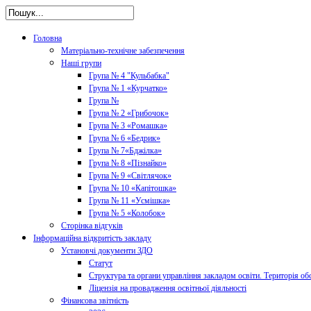
Головна
Матеріально-технічне забезпечення
Наші групи
Група № 4 "Кульбабка"
Група № 1 «Курчатко»
Група №
Група № 2 «Грибочок»
Група № 3 «Ромашка»
Група № 6 «Бедрик»
Група № 7«Бджілка»
Група № 8 «Пізнайко»
Група № 9 «Світлячок»
Група № 10 «Капітошка»
Група № 11 «Усмішка»
Група № 5 «Колобок»
Сторінка відгуків
Інформаційна відкритість закладу
Установчі документи ЗДО
Статут
Структура та органи управління закладом освіти. Територія об
Ліцензія на провадження освітньої діяльності
Фінансова звітність