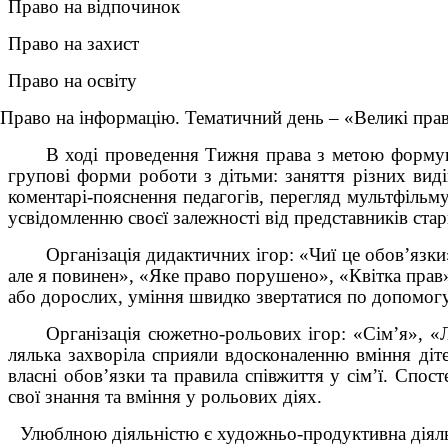
Право на відпочинок
Право на захист
Право на освіту
Право на інформацію. Тематичний день – «Великі прав
В ході проведення Тижня права з метою формув
групові форми роботи з дітьми: заняття різних видів 
коментарі-пояснення педагогів, перегляд мультфільму
усвідомленню своєї залежності від представників ста
Організація дидактичних ігор: «Чиї це обов’язк
але я повинен», «Яке право порушено», «Квітка прав
або дорослих, уміння швидко звертатися по допомогу 
Організація сюжетно-рольових ігор: «Сім’я», «
лялька захворіла сприяли вдосконаленню вміння діте
власні обов’язки та правила співжиття у сім’ї. Спос
свої знання та вміння у рольових діях.
Улюблною діяльністю є художньо-продуктивна діяльн