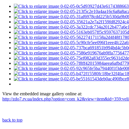
View the embedded image gallery online at:
http://zdo7.rv.ua/index.php?option=com_k2&view=item&id=359:veli
back to top