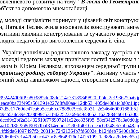
овленнєвого розвитку на тему
"В гості до Геометри
об''єкт за допомогою мнемотаблиці.
, молоді спеціалісти поринули у цікавий світ констру
и, Наталія Теслик вчила вихователів конструювати анге
озитивні хвилини конструювання із сучасного кострукт
одих педагогів до виготовлення сердечка із сіна.
і України дошкільна родина нашого закладу зустріла 
 молоді педагоги закладу привітали гостей таночком з
 разом із Юрієм Тесликом, вихованцем середньої групи
країнську родину, соборну Україну"
. Активну участь 
ичний захід ланцюжком єдності, створеним всіма прису