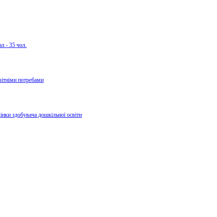
л - 35 чол.
вітніми потребами
дінки здобувача дошкільної освіти