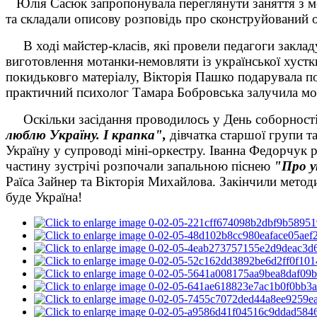
Юлія Сасюк запропонувала переглянути заняття з м
та складали описову розповідь про сконструйований 
В ході майстер-класів, які провели педагоги закладу
виготовлення мотанки-немовляти із української хустк
покидьковго матеріалу, Вікторія Пашко подарувала п
практичний психолог Тамара Бобровська залучила мол
Оскільки засідання проводилось у День соборност
люблю Україну. І крапка",
дівчатка старшої групи та
Україну у супроводі міні-оркестру. Іванна Федорчук
частину зустрічі розпочали запальною піснею
"Про у
Раїса Зайнер та Вікторія Михайлова. Закінчили метод
буде Україна!