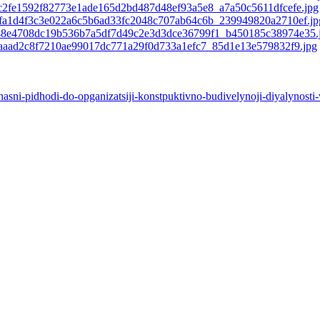
sni-pidhodi-do-opganizatsiji-konstpuktivno-budivelynoji-diyalynosti