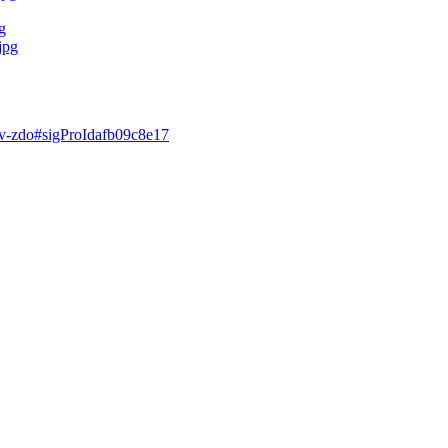
-v-zdo#sigProIdafb09c8e17