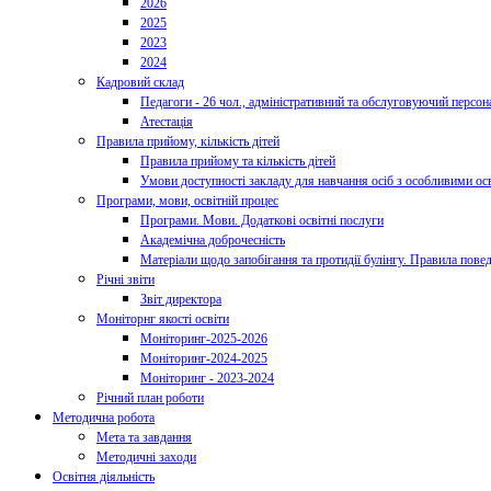
2026
2025
2023
2024
Кадровий склад
Педагоги - 26 чол., адміністративний та обслуговуючий персона
Атестація
Правила прийому, кількість дітей
Правила прийому та кількість дітей
Умови доступності закладу для навчання осіб з особливими ос
Програми, мови, освітній процес
Програми. Мови. Додаткові освітні послуги
Академічна доброчесність
Матеріали щодо запобігання та протидії булінгу. Правила пове
Річні звіти
Звіт директора
Моніторнг якості освіти
Моніторинг-2025-2026
Моніторинг-2024-2025
Моніторинг - 2023-2024
Річний план роботи
Методична робота
Мета та завдання
Методичні заходи
Освітня діяльність