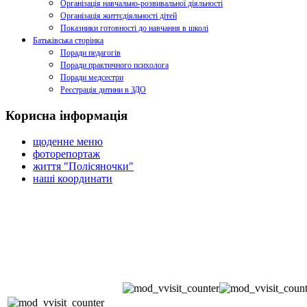
Організація навчально-розвивальної діяльності
Організація життєдіяльності дітей
Показники готовності до навчання в школі
Батьківська сторінка
Поради педагогів
Поради практичного психолога
Поради медсестри
Реєстрація дитини в ЗДО
Корисна інформація
щоденне меню
фоторепортаж
життя "Полісяночки"
наші координати