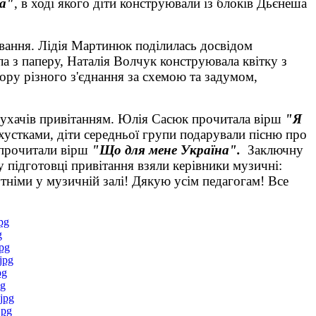
ка"
, в ході якого діти конструювали із блоків Дьєнеша
ювання. Лідія Мартинюк поділилась досвідом
ла з паперу, Наталія Волчук конструювала квітку з
ору різного з'єднання за схемою та задумом,
слухачів привітанням. Юлія Сасюк прочитала вірш
"Я
 хустками, діти середньої групи подарували пісню про
 прочитали вірш
"Що для мене Україна".
Заключну
у підготовці привітання взяли керівники музичні:
тніми у музичній залі! Дякую усім педагогам! Все