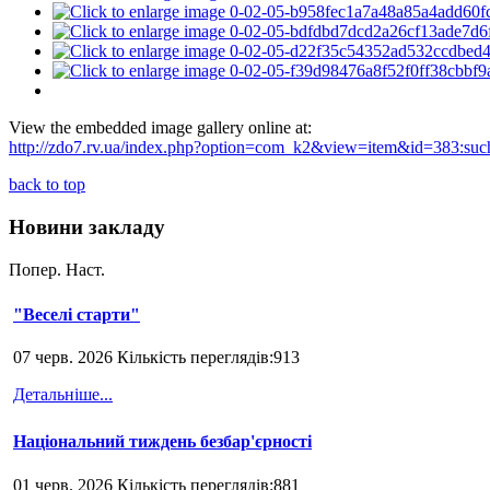
View the embedded image gallery online at:
http://zdo7.rv.ua/index.php?option=com_k2&view=item&id=383:sucha
back to top
Новини закладу
Попер.
Наст.
"Веселі старти"
07 черв. 2026 Кількість переглядів:913
Детальніше...
Національний тиждень безбар'єрності
01 черв. 2026 Кількість переглядів:881