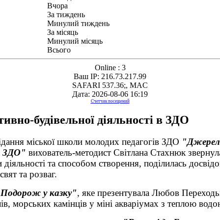
Вчора
За тиждень
Минулий тиждень
За місяць
Минулий місяць
Всього
Online : 3
Ваш IP: 216.73.217.99
SAFARI 537.36;, MAC
Дата: 2026-08-06 16:19
Счетчик посещений
ктивно-будівельної діяльності в ЗДО
сідання міської школи молодих педагогів ЗДО
"Джерел
в ЗДО"
вихователь-методист Світлана Стахнюк звернула
и діяльності та способом створення, поділилась досві
вят та розваг.
Подорож у казку"
, яке презентувала Любов Переходь
ів, морських камінців у міні акваріумах з теплою вод