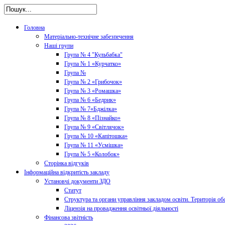
Головна
Матеріально-технічне забезпечення
Наші групи
Група № 4 "Кульбабка"
Група № 1 «Курчатко»
Група №
Група № 2 «Грибочок»
Група № 3 «Ромашка»
Група № 6 «Бедрик»
Група № 7«Бджілка»
Група № 8 «Пізнайко»
Група № 9 «Світлячок»
Група № 10 «Капітошка»
Група № 11 «Усмішка»
Група № 5 «Колобок»
Сторінка відгуків
Інформаційна відкритість закладу
Установчі документи ЗДО
Статут
Структура та органи управління закладом освіти. Територія об
Ліцензія на провадження освітньої діяльності
Фінансова звітність