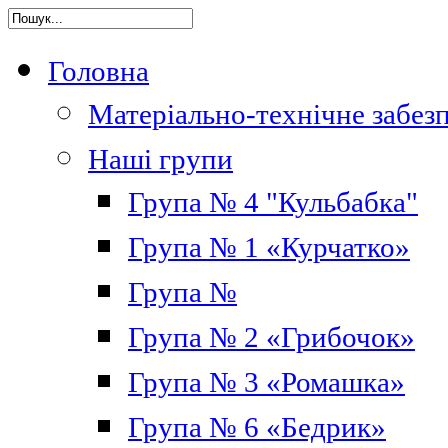
Головна
Матеріально-технічне забез
Наші групи
Група № 4 "Кульбабка"
Група № 1 «Курчатко»
Група №
Група № 2 «Грибочок»
Група № 3 «Ромашка»
Група № 6 «Бедрик»