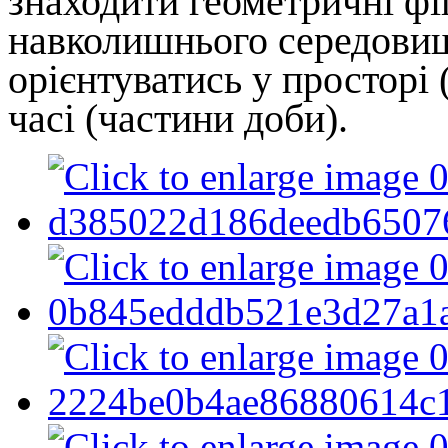
знаходити геометричні фі
навколишнього середови
орієнтуватись у просторі (
часі (частини доби).