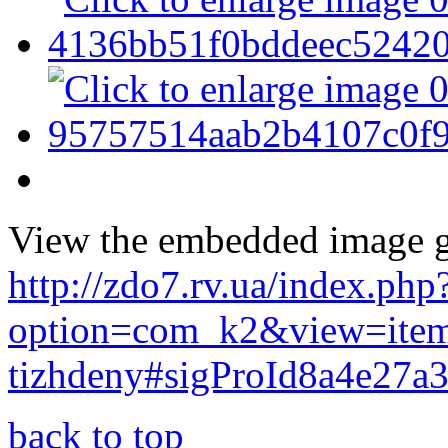
View the embedded image ga
http://zdo7.rv.ua/index.php
option=com_k2&view=item
tizhdeny#sigProId8a4e27a
back to top