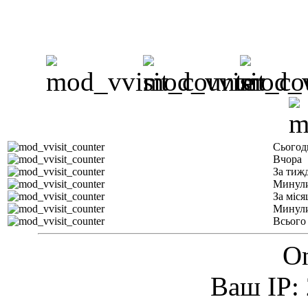
Сьогод
Вчора
За тиж
Минули
За міся
Минули
Всього
On
Ваш IP: 