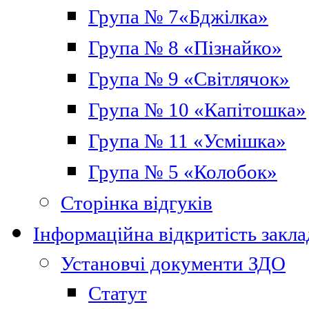
Група № 7«Бджілка»
Група № 8 «Пізнайко»
Група № 9 «Світлячок»
Група № 10 «Капітошка»
Група № 11 «Усмішка»
Група № 5 «Колобок»
Сторінка відгуків
Інформаційна відкритість закла
Установчі документи ЗДО
Статут