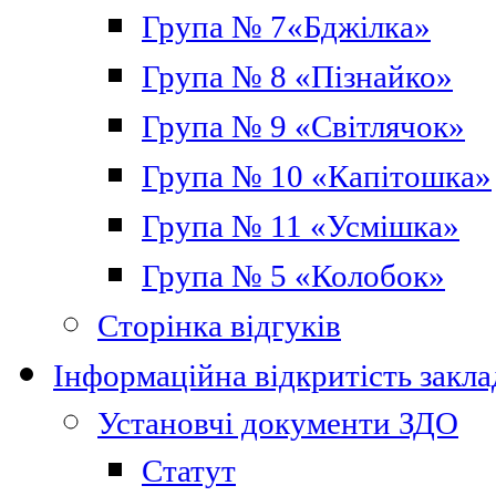
Група № 7«Бджілка»
Група № 8 «Пізнайко»
Група № 9 «Світлячок»
Група № 10 «Капітошка»
Група № 11 «Усмішка»
Група № 5 «Колобок»
Сторінка відгуків
Інформаційна відкритість закла
Установчі документи ЗДО
Статут