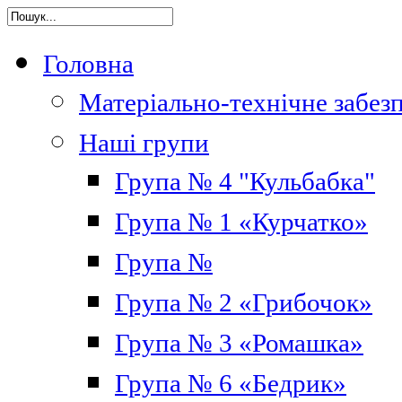
Головна
Матеріально-технічне забез
Наші групи
Група № 4 "Кульбабка"
Група № 1 «Курчатко»
Група №
Група № 2 «Грибочок»
Група № 3 «Ромашка»
Група № 6 «Бедрик»