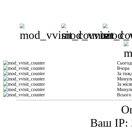
Сьогод
Вчора
За тиж
Минули
За міся
Минули
Всього
On
Ваш IP: 