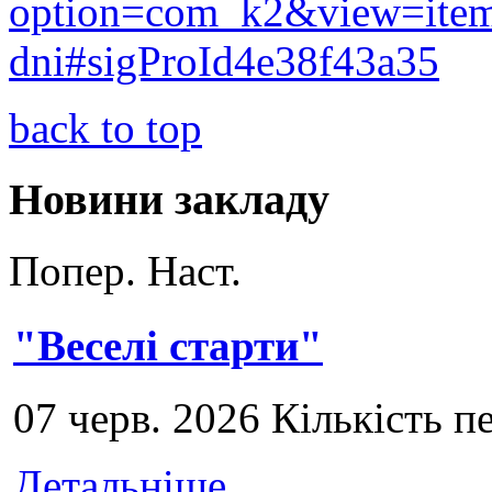
option=com_k2&view=item&
dni#sigProId4e38f43a35
back to top
Новини закладу
Попер.
Наст.
"Веселі старти"
07 черв. 2026 Кількість п
Детальніше...