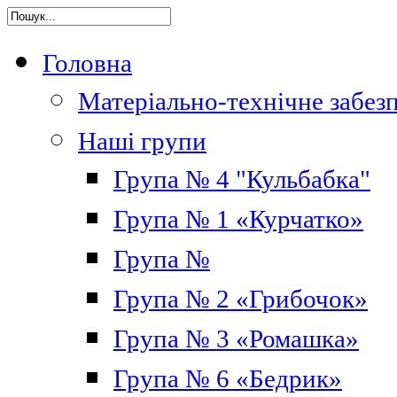
Головна
Матеріально-технічне забез
Наші групи
Група № 4 "Кульбабка"
Група № 1 «Курчатко»
Група №
Група № 2 «Грибочок»
Група № 3 «Ромашка»
Група № 6 «Бедрик»