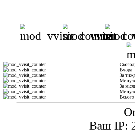
Сьогод
Вчора
За тиж
Минули
За міся
Минули
Всього
On
Ваш IP: 