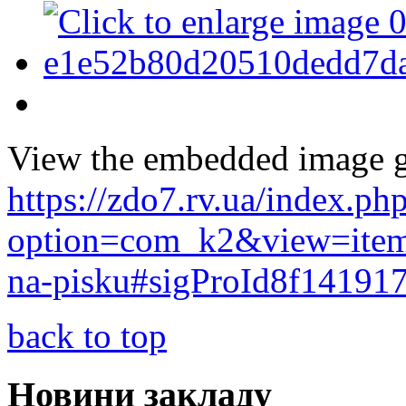
View the embedded image ga
https://zdo7.rv.ua/index.ph
option=com_k2&view=item
na-pisku#sigProId8f14191
back to top
Новини закладу