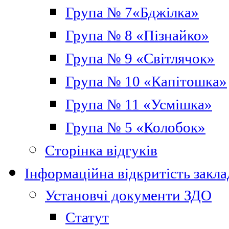
Група № 7«Бджілка»
Група № 8 «Пізнайко»
Група № 9 «Світлячок»
Група № 10 «Капітошка»
Група № 11 «Усмішка»
Група № 5 «Колобок»
Сторінка відгуків
Інформаційна відкритість закла
Установчі документи ЗДО
Статут