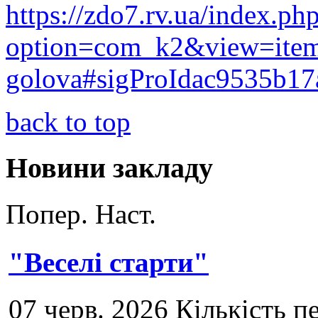
https://zdo7.rv.ua/index.ph
option=com_k2&view=item
golova#sigProIdac9535b17
back to top
Новини закладу
Попер.
Наст.
"Веселі старти"
07 черв. 2026 Кількість п