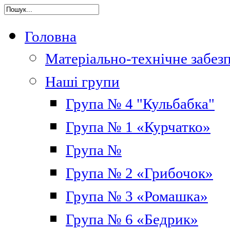
Головна
Матеріально-технічне забез
Наші групи
Група № 4 "Кульбабка"
Група № 1 «Курчатко»
Група №
Група № 2 «Грибочок»
Група № 3 «Ромашка»
Група № 6 «Бедрик»