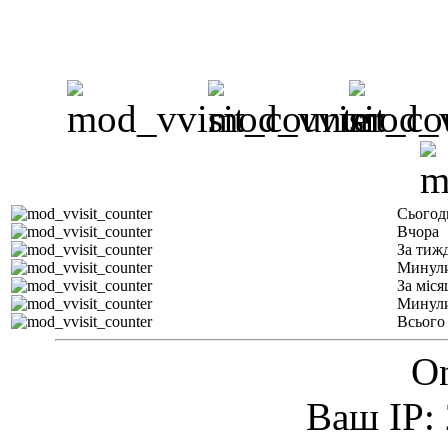
Сьогод
Вчора
За тиж
Минули
За міся
Минули
Всього
On
Ваш IP: 