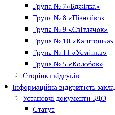
Група № 7«Бджілка»
Група № 8 «Пізнайко»
Група № 9 «Світлячок»
Група № 10 «Капітошка»
Група № 11 «Усмішка»
Група № 5 «Колобок»
Сторінка відгуків
Інформаційна відкритість закла
Установчі документи ЗДО
Статут