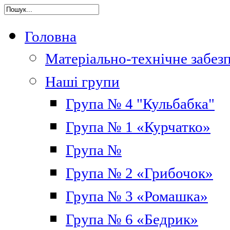
Головна
Матеріально-технічне забез
Наші групи
Група № 4 "Кульбабка"
Група № 1 «Курчатко»
Група №
Група № 2 «Грибочок»
Група № 3 «Ромашка»
Група № 6 «Бедрик»