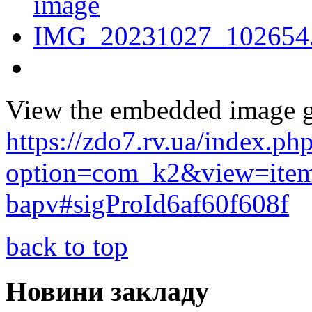
View the embedded image ga
https://zdo7.rv.ua/index.ph
option=com_k2&view=item
bapv#sigProId6af60f608f
back to top
Новини закладу