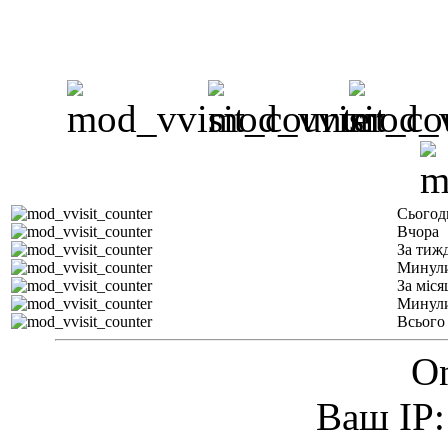
Сьогод
Вчора
За тиж
Минули
За міся
Минули
Всього
On
Ваш IP: