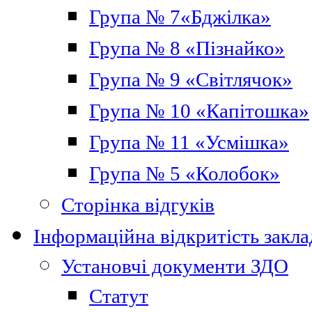
Група № 7«Бджілка»
Група № 8 «Пізнайко»
Група № 9 «Світлячок»
Група № 10 «Капітошка»
Група № 11 «Усмішка»
Група № 5 «Колобок»
Сторінка відгуків
Інформаційна відкритість закла
Установчі документи ЗДО
Статут