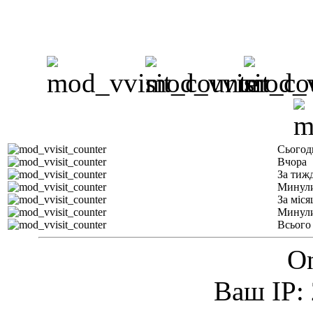
Сьогод
Вчора
За тиж
Минули
За міся
Минули
Всього
On
Ваш IP: 