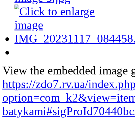
View the embedded image ga
https://zdo7.rv.ua/index.ph
option=com_k2&view=item&
batykami#sigProId70440bc