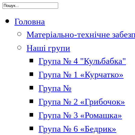
Головна
Матеріально-технічне забез
Наші групи
Група № 4 "Кульбабка"
Група № 1 «Курчатко»
Група №
Група № 2 «Грибочок»
Група № 3 «Ромашка»
Група № 6 «Бедрик»