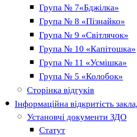
Група № 7«Бджілка»
Група № 8 «Пізнайко»
Група № 9 «Світлячок»
Група № 10 «Капітошка»
Група № 11 «Усмішка»
Група № 5 «Колобок»
Сторінка відгуків
Інформаційна відкритість закла
Установчі документи ЗДО
Статут