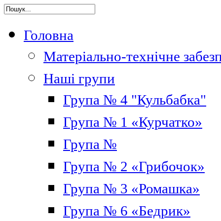
Головна
Матеріально-технічне забез
Наші групи
Група № 4 "Кульбабка"
Група № 1 «Курчатко»
Група №
Група № 2 «Грибочок»
Група № 3 «Ромашка»
Група № 6 «Бедрик»