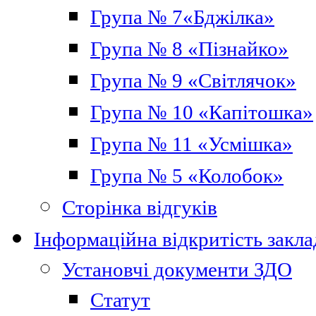
Група № 7«Бджілка»
Група № 8 «Пізнайко»
Група № 9 «Світлячок»
Група № 10 «Капітошка»
Група № 11 «Усмішка»
Група № 5 «Колобок»
Сторінка відгуків
Інформаційна відкритість закла
Установчі документи ЗДО
Статут