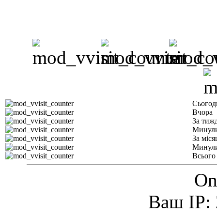
Сьогод
Вчора
За тиж
Минули
За міся
Минули
Всього
On
Ваш IP: 