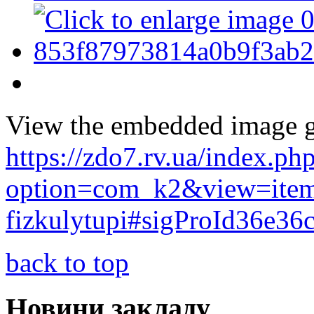
View the embedded image ga
https://zdo7.rv.ua/index.ph
option=com_k2&view=item
fizkulytupi#sigProId36e36
back to top
Новини закладу