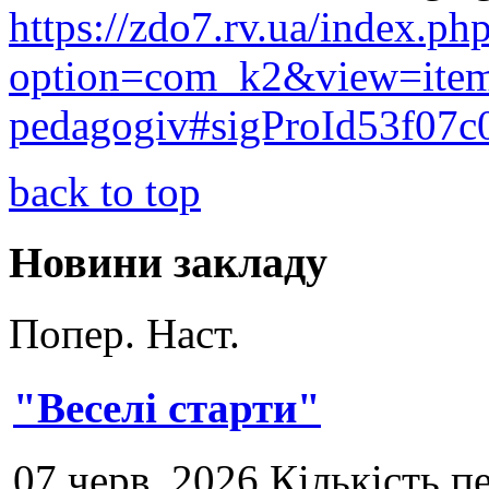
https://zdo7.rv.ua/index.ph
option=com_k2&view=item
pedagogiv#sigProId53f07c
back to top
Новини закладу
Попер.
Наст.
"Веселі старти"
07 черв. 2026 Кількість п