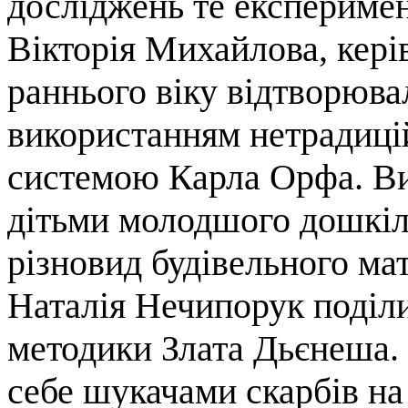
досліджень те експеримен
Вікторія Михайлова, кері
раннього віку відтворюва
використанням нетрадиці
системою Карла Орфа. Ви
дітьми молодшого дошкіл
різновид будівельного м
Наталія Нечипорук поділ
методики Злата Дьєнеша.
себе шукачами скарбів на 