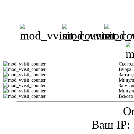
Сьогод
Вчора
За тиж
Минули
За міся
Минули
Всього
On
Ваш IP: 