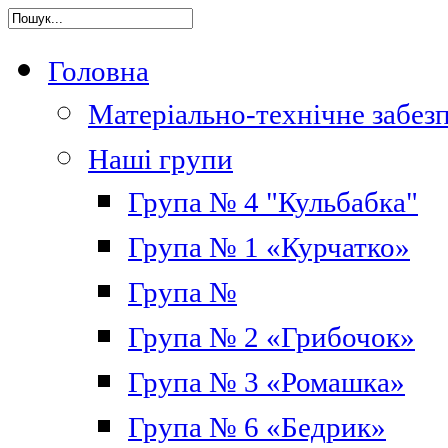
Головна
Матеріально-технічне забез
Наші групи
Група № 4 "Кульбабка"
Група № 1 «Курчатко»
Група №
Група № 2 «Грибочок»
Група № 3 «Ромашка»
Група № 6 «Бедрик»