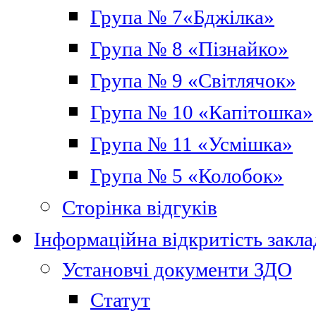
Група № 7«Бджілка»
Група № 8 «Пізнайко»
Група № 9 «Світлячок»
Група № 10 «Капітошка»
Група № 11 «Усмішка»
Група № 5 «Колобок»
Сторінка відгуків
Інформаційна відкритість закла
Установчі документи ЗДО
Статут