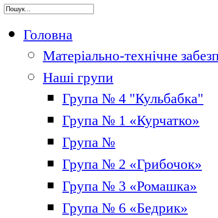
Головна
Матеріально-технічне забез
Наші групи
Група № 4 "Кульбабка"
Група № 1 «Курчатко»
Група №
Група № 2 «Грибочок»
Група № 3 «Ромашка»
Група № 6 «Бедрик»