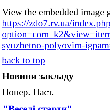
View the embedded image ga
https://zdo7.rv.ua/index.ph
option=com_k2&view=item&
syuzhetno-polyovim-igpam
back to top
Новини закладу
Попер.
Наст.
"Веселі старти"