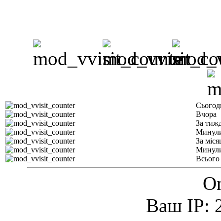
Сьогод
Вчора
За тиж
Минули
За міся
Минули
Всього
On
Ваш IP: 