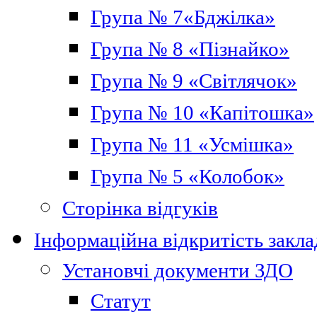
Група № 7«Бджілка»
Група № 8 «Пізнайко»
Група № 9 «Світлячок»
Група № 10 «Капітошка»
Група № 11 «Усмішка»
Група № 5 «Колобок»
Сторінка відгуків
Інформаційна відкритість закла
Установчі документи ЗДО
Статут