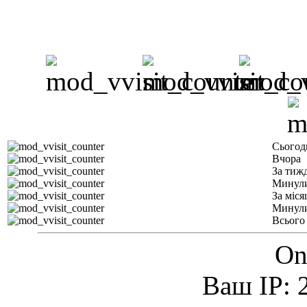
Сьогод
Вчора
За тиж
Минули
За міся
Минули
Всього
On
Ваш IP: 