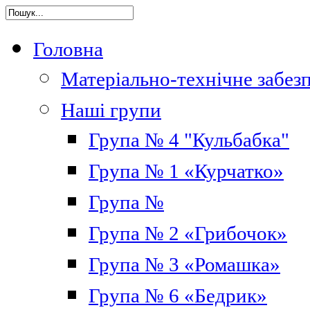
Головна
Матеріально-технічне забез
Наші групи
Група № 4 "Кульбабка"
Група № 1 «Курчатко»
Група №
Група № 2 «Грибочок»
Група № 3 «Ромашка»
Група № 6 «Бедрик»