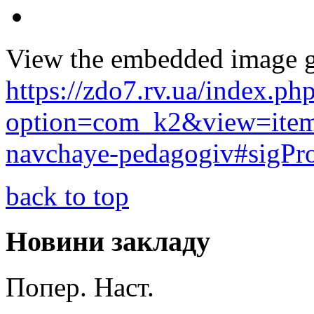
View the embedded image ga
https://zdo7.rv.ua/index.ph
option=com_k2&view=item
navchaye-pedagogiv#sigPr
back to top
Новини закладу
Попер.
Наст.