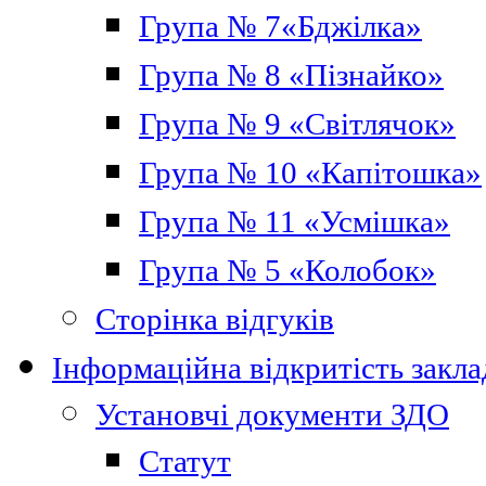
Група № 7«Бджілка»
Група № 8 «Пізнайко»
Група № 9 «Світлячок»
Група № 10 «Капітошка»
Група № 11 «Усмішка»
Група № 5 «Колобок»
Сторінка відгуків
Інформаційна відкритість закла
Установчі документи ЗДО
Статут