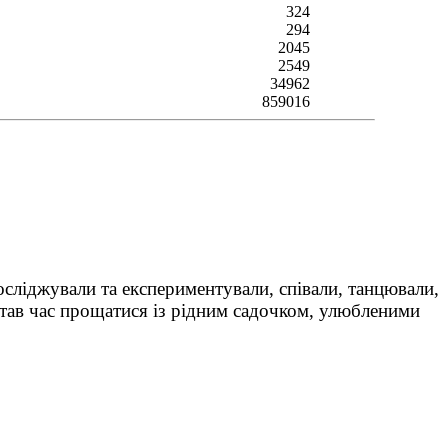
324
294
2045
2549
34962
859016
осліджували та експериментували, співали, танцювали,
тав час прощатися із рідним садочком, улюбленими