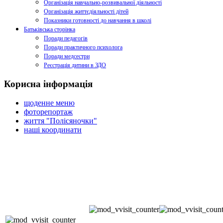
Організація навчально-розвивальної діяльності
Організація життєдіяльності дітей
Показники готовності до навчання в школі
Батьківська сторінка
Поради педагогів
Поради практичного психолога
Поради медсестри
Реєстрація дитини в ЗДО
Корисна інформація
щоденне меню
фоторепортаж
життя "Полісяночки"
наші координати