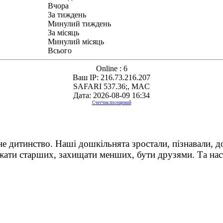
Вчора
За тиждень
Минулий тиждень
За місяць
Минулий місяць
Всього
Online : 6
Ваш IP: 216.73.216.207
SAFARI 537.36;, MAC
Дата: 2026-08-09 16:34
Счетчик посещений
не дитинство. Наші дошкільнята зростали, пізнавали, д
жати старших, захищати менших, бути друзями. Та нас