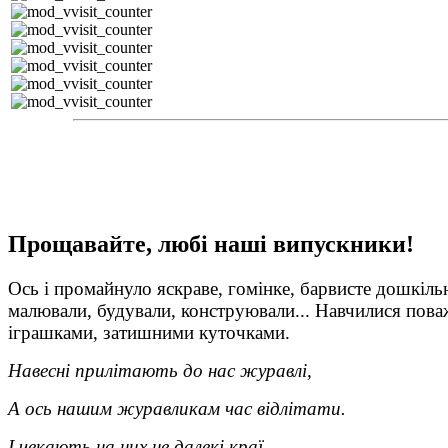
Прощавайте, любі наші випускники!
Ось і промайнуло яскраве, гомінке, барвисте дошкіль
малювали, будували, конструювали... Навчилися пова
іграшками, затишними куточками.
Навесні прилітають до нас журавлі,
А ось нашим журавликам час відлітати.
І чекають на них не далекі краї,