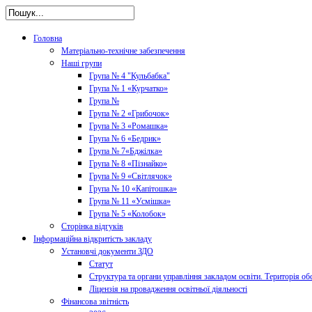
Головна
Матеріально-технічне забезпечення
Наші групи
Група № 4 "Кульбабка"
Група № 1 «Курчатко»
Група №
Група № 2 «Грибочок»
Група № 3 «Ромашка»
Група № 6 «Бедрик»
Група № 7«Бджілка»
Група № 8 «Пізнайко»
Група № 9 «Світлячок»
Група № 10 «Капітошка»
Група № 11 «Усмішка»
Група № 5 «Колобок»
Сторінка відгуків
Інформаційна відкритість закладу
Установчі документи ЗДО
Статут
Структура та органи управління закладом освіти. Територія об
Ліцензія на провадження освітньої діяльності
Фінансова звітність