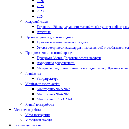
2026
2025
2023
2024
Кадровий склад
Педагоги - 26 чол., адміністративний та обслуговуючий персона
Атестація
Правила прийому, кількість дітей
Правила прийому та кількість дітей
Умови доступності закладу для навчання осіб з особливими ос
Програми, мови, освітній процес
Програми. Мови. Додаткові освітні послуги
Академічна доброчесність
Матеріали щодо запобігання та протидії булінгу. Правила пове
Річні звіти
Звіт директора
Моніторнг якості освіти
Моніторинг-2025-2026
Моніторинг-2024-2025
Моніторинг - 2023-2024
Річний план роботи
Методична робота
Мета та завдання
Методичні заходи
Освітня діяльність