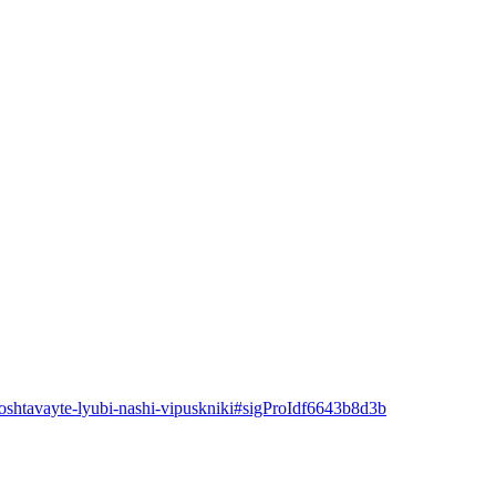
shtavayte-lyubi-nashi-vipuskniki#sigProIdf6643b8d3b