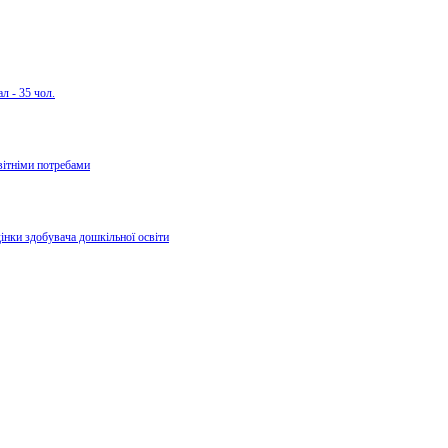
л - 35 чол.
вітніми потребами
дінки здобувача дошкільної освіти