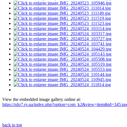
View the embedded image gallery online at:
https://zdo7.rv.ua/index.php?option=com_k2&view=item&id=345:ppo
back to top