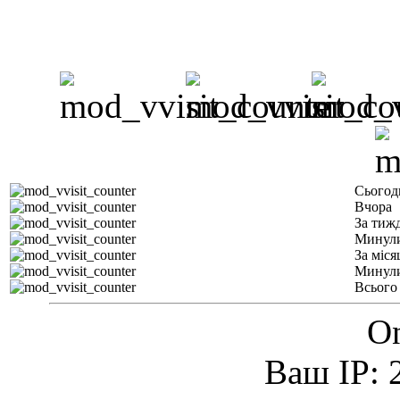
Сьогод
Вчора
За тиж
Минули
За міся
Минули
Всього
On
Ваш IP: 