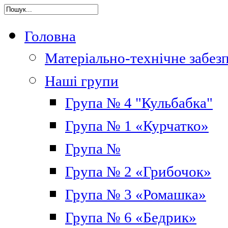
Головна
Матеріально-технічне забез
Наші групи
Група № 4 "Кульбабка"
Група № 1 «Курчатко»
Група №
Група № 2 «Грибочок»
Група № 3 «Ромашка»
Група № 6 «Бедрик»