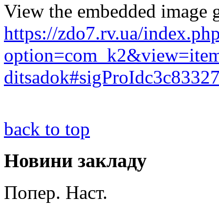
View the embedded image ga
https://zdo7.rv.ua/index.ph
option=com_k2&view=item&
ditsadok#sigProIdc3c8332
back to top
Новини закладу
Попер.
Наст.