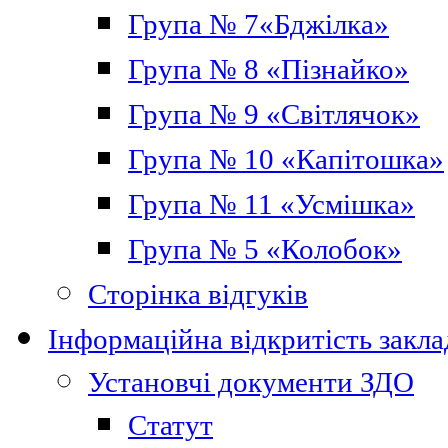
Група № 7«Бджілка»
Група № 8 «Пізнайко»
Група № 9 «Світлячок»
Група № 10 «Капітошка»
Група № 11 «Усмішка»
Група № 5 «Колобок»
Сторінка відгуків
Інформаційна відкритість закла
Установчі документи ЗДО
Статут