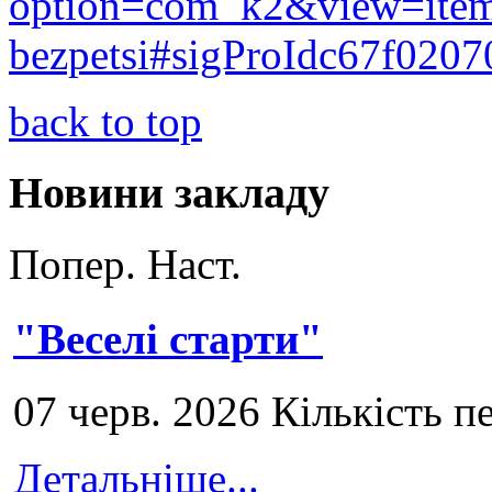
option=com_k2&view=item&
bezpetsi#sigProIdc67f0207
back to top
Новини закладу
Попер.
Наст.
"Веселі старти"
07 черв. 2026 Кількість п
Детальніше...