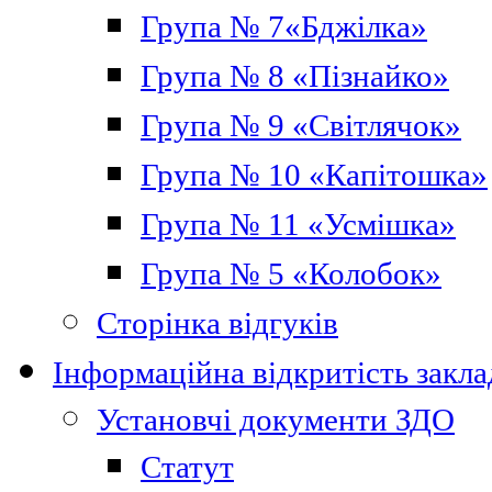
Група № 7«Бджілка»
Група № 8 «Пізнайко»
Група № 9 «Світлячок»
Група № 10 «Капітошка»
Група № 11 «Усмішка»
Група № 5 «Колобок»
Сторінка відгуків
Інформаційна відкритість закла
Установчі документи ЗДО
Статут