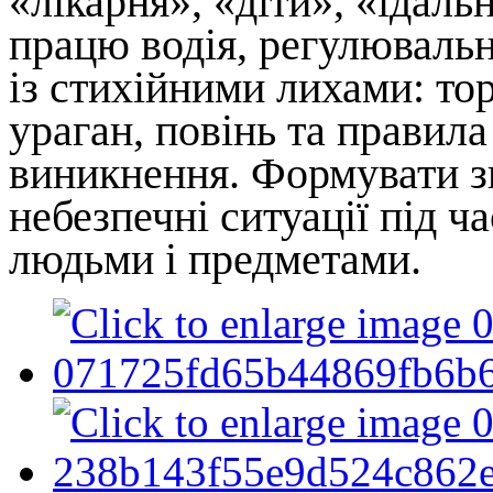
«лікарня», «діти», «їдаль
працю водія, регулювальн
із стихійними лихами: тор
ураган, повінь та правила
виникнення. Формувати зн
небезпечні ситуації під ч
людьми і предметами.