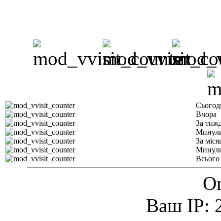
Сьогод
Вчора
За тиж
Минули
За міся
Минули
Всього
On
Ваш IP: 