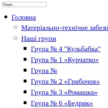
Головна
Матеріально-технічне забез
Наші групи
Група № 4 "Кульбабка"
Група № 1 «Курчатко»
Група №
Група № 2 «Грибочок»
Група № 3 «Ромашка»
Група № 6 «Бедрик»