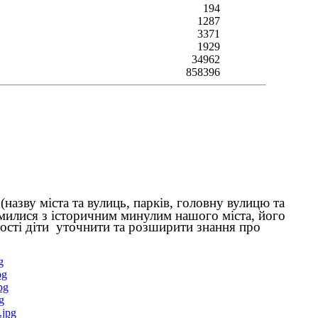
194
1287
3371
1929
34962
858396
назву міста та вулиць, парків, головну вулицю та
омилися з історичним минулим нашого міста, його
ності діти уточнити та розширити знання про