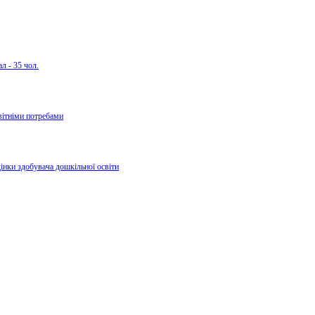
л - 35 чол.
вітніми потребами
дінки здобувача дошкільної освіти