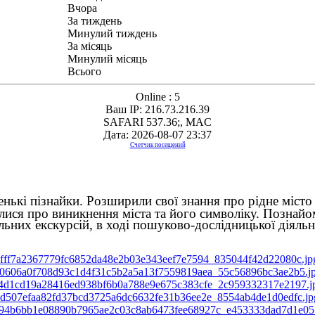
Вчора
За тиждень
Минулий тиждень
За місяць
Минулий місяць
Всього
Online : 5
Ваш IP: 216.73.216.39
SAFARI 537.36;, MAC
Дата: 2026-08-07 23:37
Счетчик посещений
ькі пізнайки. Розширили свої знання про рідне місто (
алися про виникнення міста та його символіку. Познай
альних екскурсій, в ході пошуково-дослідницької діяль