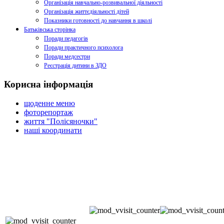
Організація навчально-розвивальної діяльності
Організація життєдіяльності дітей
Показники готовності до навчання в школі
Батьківська сторінка
Поради педагогів
Поради практичного психолога
Поради медсестри
Реєстрація дитини в ЗДО
Корисна інформація
щоденне меню
фоторепортаж
життя "Полісяночки"
наші координати