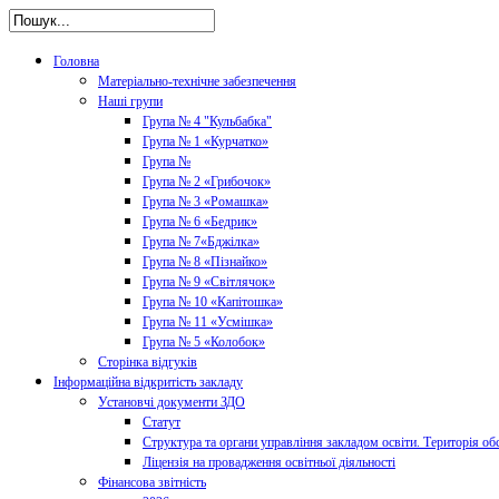
Головна
Матеріально-технічне забезпечення
Наші групи
Група № 4 "Кульбабка"
Група № 1 «Курчатко»
Група №
Група № 2 «Грибочок»
Група № 3 «Ромашка»
Група № 6 «Бедрик»
Група № 7«Бджілка»
Група № 8 «Пізнайко»
Група № 9 «Світлячок»
Група № 10 «Капітошка»
Група № 11 «Усмішка»
Група № 5 «Колобок»
Сторінка відгуків
Інформаційна відкритість закладу
Установчі документи ЗДО
Статут
Структура та органи управління закладом освіти. Територія об
Ліцензія на провадження освітньої діяльності
Фінансова звітність