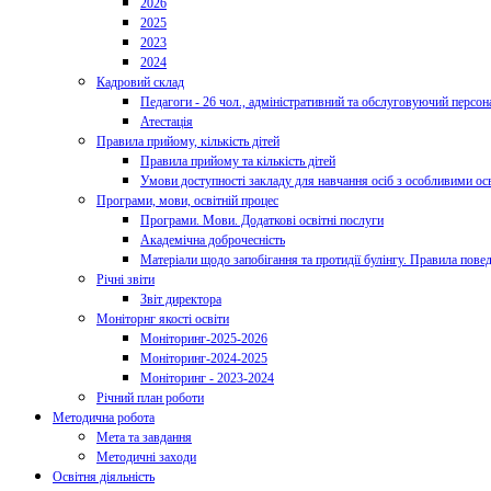
2026
2025
2023
2024
Кадровий склад
Педагоги - 26 чол., адміністративний та обслуговуючий персона
Атестація
Правила прийому, кількість дітей
Правила прийому та кількість дітей
Умови доступності закладу для навчання осіб з особливими ос
Програми, мови, освітній процес
Програми. Мови. Додаткові освітні послуги
Академічна доброчесність
Матеріали щодо запобігання та протидії булінгу. Правила пове
Річні звіти
Звіт директора
Моніторнг якості освіти
Моніторинг-2025-2026
Моніторинг-2024-2025
Моніторинг - 2023-2024
Річний план роботи
Методична робота
Мета та завдання
Методичні заходи
Освітня діяльність