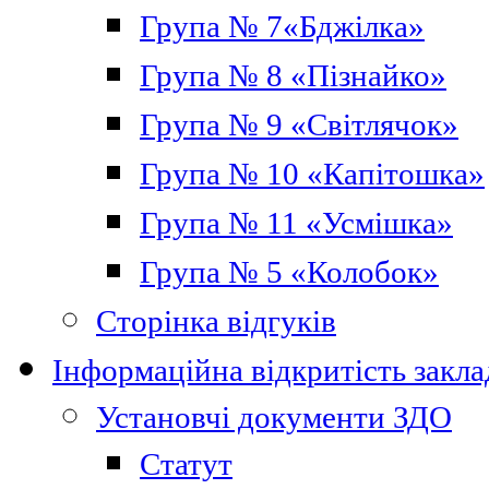
Група № 7«Бджілка»
Група № 8 «Пізнайко»
Група № 9 «Світлячок»
Група № 10 «Капітошка»
Група № 11 «Усмішка»
Група № 5 «Колобок»
Сторінка відгуків
Інформаційна відкритість закла
Установчі документи ЗДО
Статут