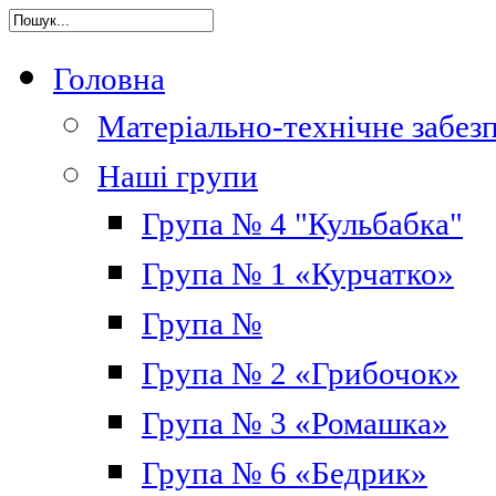
Головна
Матеріально-технічне забез
Наші групи
Група № 4 "Кульбабка"
Група № 1 «Курчатко»
Група №
Група № 2 «Грибочок»
Група № 3 «Ромашка»
Група № 6 «Бедрик»