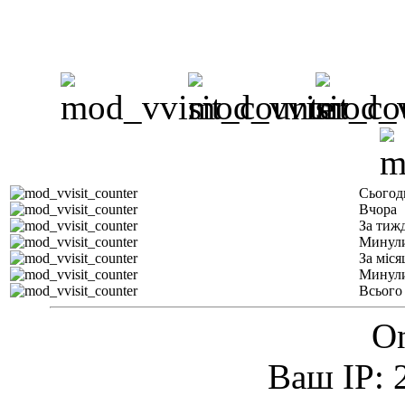
Сьогод
Вчора
За тиж
Минули
За міся
Минули
Всього
On
Ваш IP: 