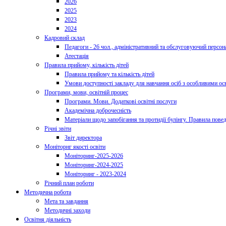
2026
2025
2023
2024
Кадровий склад
Педагоги - 26 чол., адміністративний та обслуговуючий персона
Атестація
Правила прийому, кількість дітей
Правила прийому та кількість дітей
Умови доступності закладу для навчання осіб з особливими ос
Програми, мови, освітній процес
Програми. Мови. Додаткові освітні послуги
Академічна доброчесність
Матеріали щодо запобігання та протидії булінгу. Правила пове
Річні звіти
Звіт директора
Моніторнг якості освіти
Моніторинг-2025-2026
Моніторинг-2024-2025
Моніторинг - 2023-2024
Річний план роботи
Методична робота
Мета та завдання
Методичні заходи
Освітня діяльність