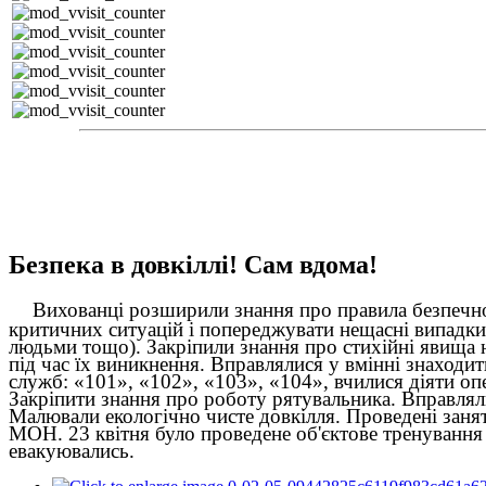
Безпека в довкіллі! Сам вдома!
Вихованці розширили знання про правила безпечної 
критичних ситуацій і попереджувати нещасні випадки. 
людьми тощо). Закріпили знання про стихійні явища н
під час їх виникнення. Вправлялися у вмінні знаходи
служб: «101», «102», «103», «104», вчилися діяти оп
Закріпити знання про роботу рятувальника. Вправляли
Малювали екологічно чисте довкілля. Проведені занят
МОН. 23 квітня було проведене об'єктове тренування 
евакуювались.