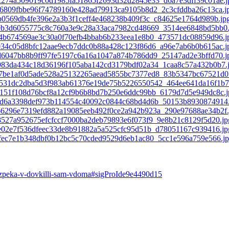
zpeka-v-dovkilli-sam-vdoma#sigProIde9e4490d15