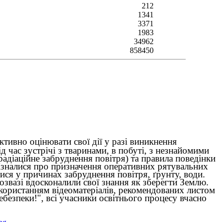
212
1341
3371
1983
34962
858450
тивно оцінювати свої дії у разі виникнення
д час зустрічі з тваринами, в побуті, з незнайомими
радіаційне забруднення повітря) та правила поведінки
дізналися про призначення оперативних рятувальних
ися у причинах забруднення повітря, ґрунту, води.
озвазі вдосконалили свої знання як зберегти Землю.
икористанням відеоматеріалів, рекомендованих листом
безпеки!", всі учасники освітнього процесу вчасно