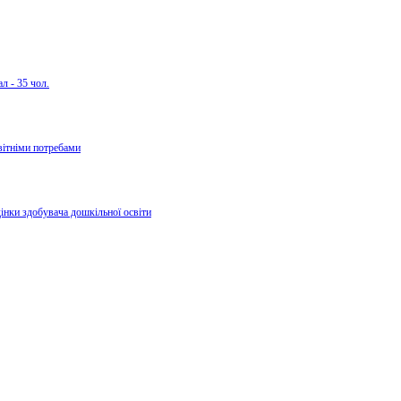
л - 35 чол.
вітніми потребами
дінки здобувача дошкільної освіти