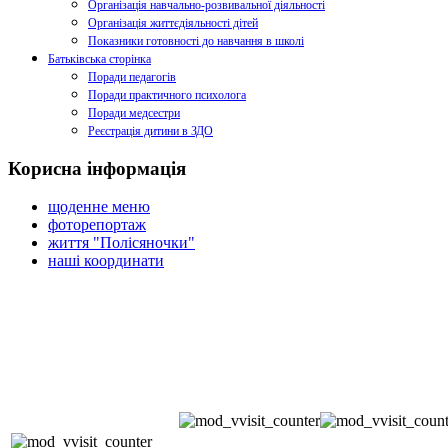
Організація навчально-розвивальної діяльності
Організація життєдіяльності дітей
Показники готовності до навчання в школі
Батьківська сторінка
Поради педагогів
Поради практичного психолога
Поради медсестри
Реєстрація дитини в ЗДО
Корисна інформація
щоденне меню
фоторепортаж
життя "Полісяночки"
наші координати