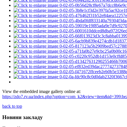
View the embedded image gallery online at:
https://zdo7.rv.ua/index.php?option=com_k2&view=item&id=399:be
back to top
Новини закладу