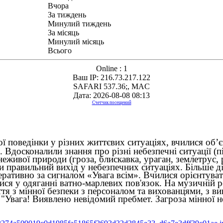
Вчора
За тиждень
Минулий тиждень
За місяць
Минулий місяць
Всього
Online : 1
Ваш IP: 216.73.217.122
SAFARI 537.36;, MAC
Дата: 2026-08-08 08:13
Счетчик посещений
поведінки у різних життєвих ситуаціях, вчилися об’єк
Вдосконалили знання про різні небезпечні ситуації (пі
еживої природи (гроза, блискавка, ураган, землетрус, 
ти правильний вихід у небезпечних ситуаціях. Більше 
еративно за сигналом «Увага всім». Вчилися орієнтуват
ся у одяганні ватно-марлевих пов'язок. На музичній р
тя з мінної безпеки з персоналом та вихованцями, з в
"Увага! Виявлено невідомий пребмет. Загроза мінної не