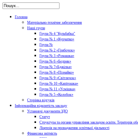
Головна
Матеріально-технічне забезпечення
Наші групи
Група № 4 "Кульбабка"
Група № 1 «Курчатко»
Група №
Група № 2 «Грибочок»
Група № 3 «Ромашка»
Група № 6 «Бедрик»
Група № 7«Бджілка»
Група № 8 «Пізнайко»
Група № 9 «Світлячок»
Група № 10 «Капітошка»
Група № 11 «Усмішка»
Група № 5 «Колобок»
Сторінка відгуків
Інформаційна відкритість закладу
Установчі документи ЗДО
Статут
Структура та органи управління закладом освіти. Територія об
Ліцензія на провадження освітньої діяльності
Фінансова звітність