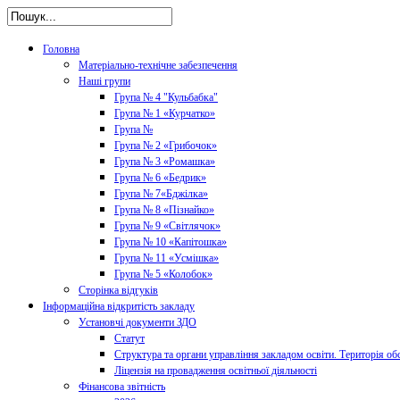
Головна
Матеріально-технічне забезпечення
Наші групи
Група № 4 "Кульбабка"
Група № 1 «Курчатко»
Група №
Група № 2 «Грибочок»
Група № 3 «Ромашка»
Група № 6 «Бедрик»
Група № 7«Бджілка»
Група № 8 «Пізнайко»
Група № 9 «Світлячок»
Група № 10 «Капітошка»
Група № 11 «Усмішка»
Група № 5 «Колобок»
Сторінка відгуків
Інформаційна відкритість закладу
Установчі документи ЗДО
Статут
Структура та органи управління закладом освіти. Територія об
Ліцензія на провадження освітньої діяльності
Фінансова звітність