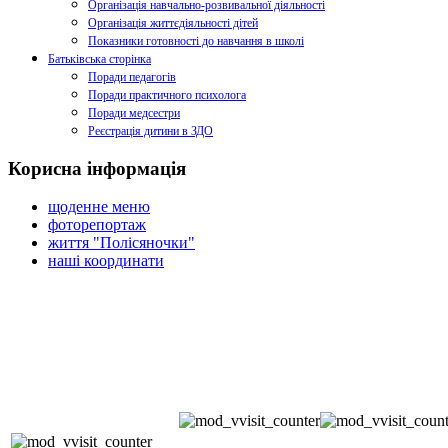
Організація навчально-розвивальної діяльності
Організація життєдіяльності дітей
Показники готовності до навчання в школі
Батьківська сторінка
Поради педагогів
Поради практичного психолога
Поради медсестри
Реєстрація дитини в ЗДО
Корисна інформація
щоденне меню
фоторепортаж
життя "Полісяночки"
наші координати