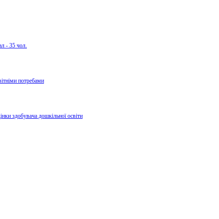
л - 35 чол.
вітніми потребами
дінки здобувача дошкільної освіти