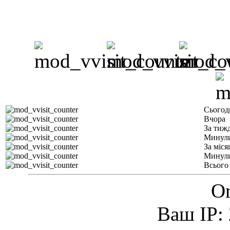
Сьогод
Вчора
За тиж
Минули
За міся
Минули
Всього
On
Ваш IP: 