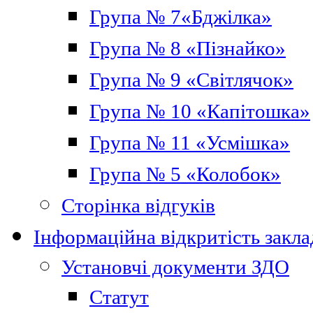
Група № 7«Бджілка»
Група № 8 «Пізнайко»
Група № 9 «Світлячок»
Група № 10 «Капітошка»
Група № 11 «Усмішка»
Група № 5 «Колобок»
Сторінка відгуків
Інформаційна відкритість закла
Установчі документи ЗДО
Статут