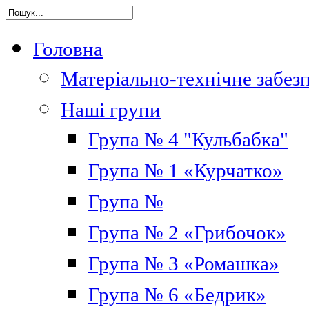
Головна
Матеріально-технічне забез
Наші групи
Група № 4 "Кульбабка"
Група № 1 «Курчатко»
Група №
Група № 2 «Грибочок»
Група № 3 «Ромашка»
Група № 6 «Бедрик»