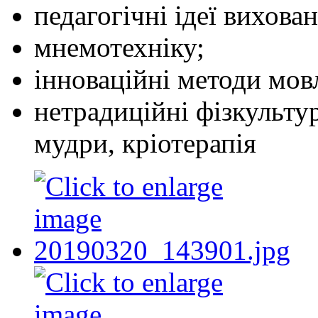
педагогічні ідеї вихов
мнемотехніку;
інноваційні методи мов
нетрадиційні фізкультур
мудри, кріотерапія