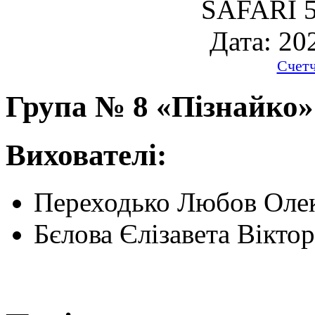
SAFARI 5
Дата: 20
Счет
Група № 8 «Пізнайко»
Вихователі:
Переходько Любов Олек
Бєлова Єлізавета Віктор