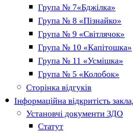
Група № 7«Бджілка»
Група № 8 «Пізнайко»
Група № 9 «Світлячок»
Група № 10 «Капітошка»
Група № 11 «Усмішка»
Група № 5 «Колобок»
Сторінка відгуків
Інформаційна відкритість закла
Установчі документи ЗДО
Статут