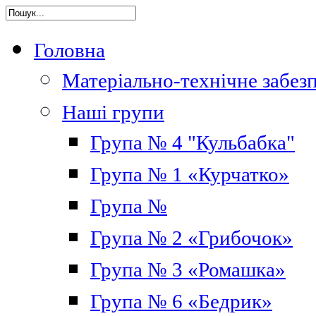
Головна
Матеріально-технічне забез
Наші групи
Група № 4 "Кульбабка"
Група № 1 «Курчатко»
Група №
Група № 2 «Грибочок»
Група № 3 «Ромашка»
Група № 6 «Бедрик»