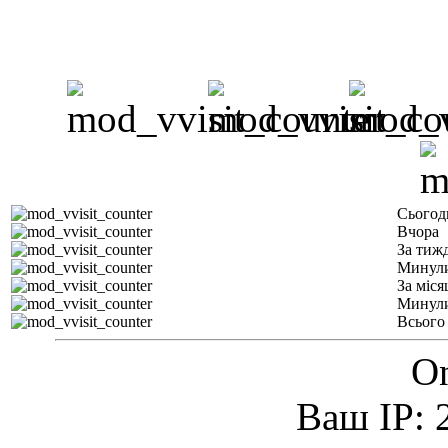
Сьогод
Вчора
За тиж
Минули
За міся
Минули
Всього
On
Ваш IP: 