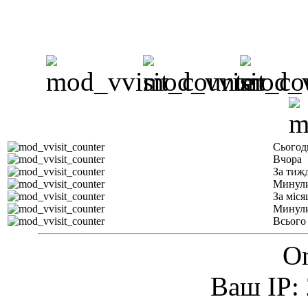
Сьогод
Вчора
За тиж
Минули
За міся
Минули
Всього
On
Ваш IP: 