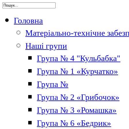
Головна
Матеріально-технічне забез
Наші групи
Група № 4 "Кульбабка"
Група № 1 «Курчатко»
Група №
Група № 2 «Грибочок»
Група № 3 «Ромашка»
Група № 6 «Бедрик»