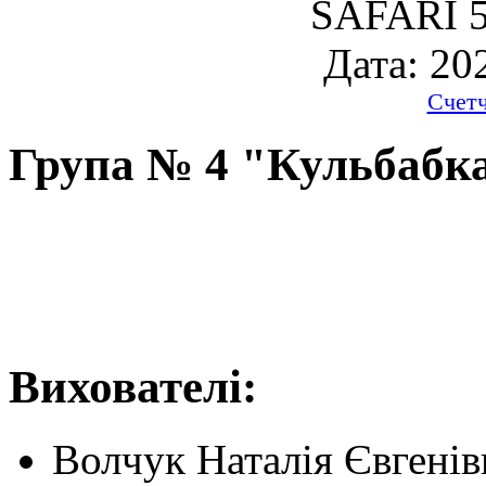
SAFARI 5
Дата: 20
Счет
Група № 4 "Кульбабк
Вихов
Волчук Наталія Євгенів