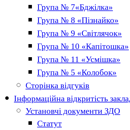
Група № 7«Бджілка»
Група № 8 «Пізнайко»
Група № 9 «Світлячок»
Група № 10 «Капітошка»
Група № 11 «Усмішка»
Група № 5 «Колобок»
Сторінка відгуків
Інформаційна відкритість закла
Установчі документи ЗДО
Статут