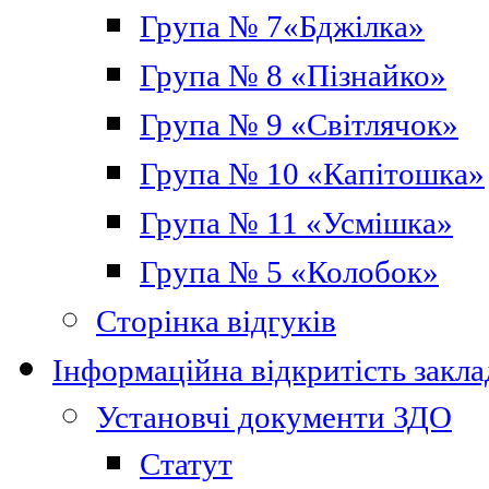
Група № 7«Бджілка»
Група № 8 «Пізнайко»
Група № 9 «Світлячок»
Група № 10 «Капітошка»
Група № 11 «Усмішка»
Група № 5 «Колобок»
Сторінка відгуків
Інформаційна відкритість закла
Установчі документи ЗДО
Статут