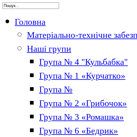
Головна
Матеріально-технічне забез
Наші групи
Група № 4 "Кульбабка"
Група № 1 «Курчатко»
Група №
Група № 2 «Грибочок»
Група № 3 «Ромашка»
Група № 6 «Бедрик»