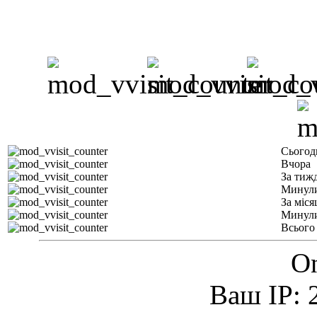
Сьогод
Вчора
За тиж
Минули
За міся
Минули
Всього
On
Ваш IP: 