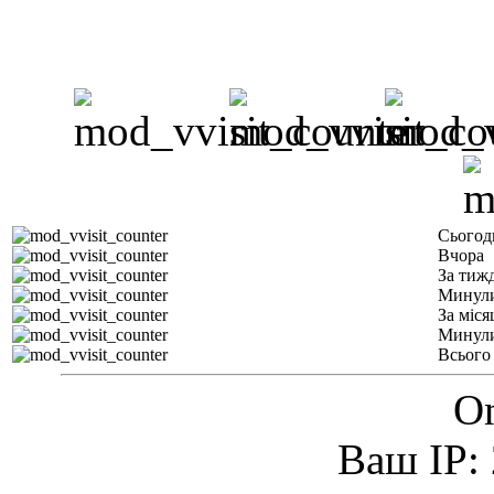
Сьогод
Вчора
За тиж
Минули
За міся
Минули
Всього
On
Ваш IP: 