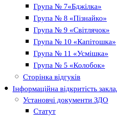
Група № 7«Бджілка»
Група № 8 «Пізнайко»
Група № 9 «Світлячок»
Група № 10 «Капітошка»
Група № 11 «Усмішка»
Група № 5 «Колобок»
Сторінка відгуків
Інформаційна відкритість закла
Установчі документи ЗДО
Статут