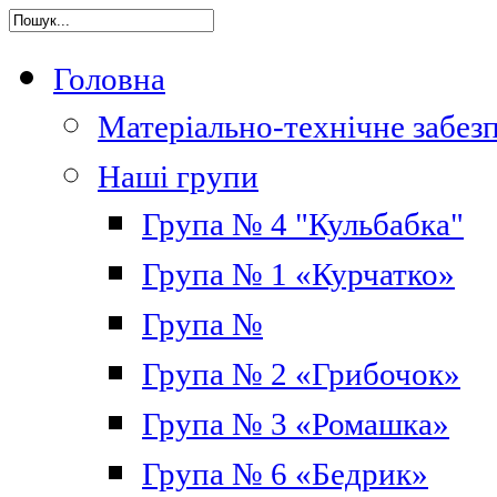
Головна
Матеріально-технічне забез
Наші групи
Група № 4 "Кульбабка"
Група № 1 «Курчатко»
Група №
Група № 2 «Грибочок»
Група № 3 «Ромашка»
Група № 6 «Бедрик»